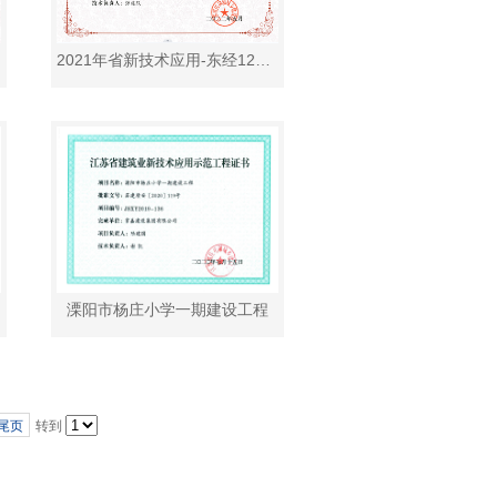
2021年省新技术应用-东经120路东、太湖路以北地块（02地块）开发项目(1#~4#、地下车库一)（龙湖四期）
目
溧阳市杨庄小学一期建设工程
尾页
转到