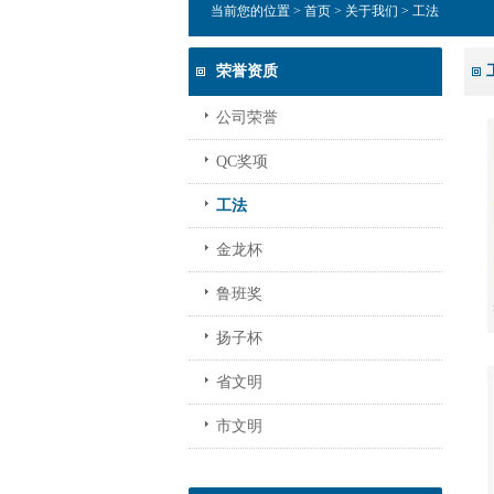
当前您的位置 >
首页
>
关于我们
> 工法
荣誉资质
公司荣誉
QC奖项
工法
金龙杯
鲁班奖
扬子杯
省文明
市文明