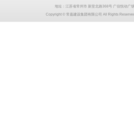
地址：江苏省常州市 新堂北路368号 广信悦动广场 创智大厦
Copyright © 常嘉建设集团有限公司 All Rights Reser