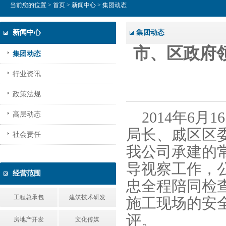
当前您的位置 >
首页
>
新闻中心
> 集团动态
新闻中心
集团动态
市、区政府
集团动态
行业资讯
政策法规
2014
年
6
月
16
高层动态
局长、戚区区
社会责任
我公司承建的
导视察工作，
经营范围
忠全程陪同检
工程总承包
建筑技术研发
施工现场的安
评
房地产开发
文化传媒