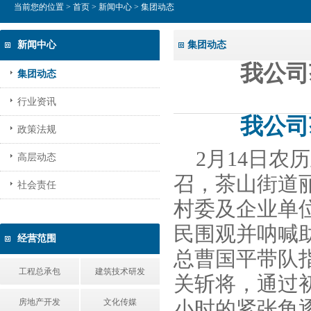
当前您的位置 >
首页
>
新闻中心
> 集团动态
新闻中心
集团动态
我公司
集团动态
行业资讯
我公司
政策法规
2
月14日农
高层动态
召，茶山街道
社会责任
村委及企业单位
民围观并呐喊
经营范围
总曹国平带队
工程总承包
建筑技术研发
关斩将，通过
房地产开发
文化传媒
小时的紧张角