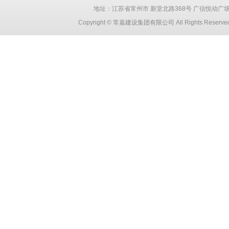
地址：江苏省常州市 新堂北路368号 广信悦动广场 创智大厦
Copyright © 常嘉建设集团有限公司 All Rights Reser