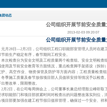
集团动态
公司组织开展节前安全质量
2013-02-03 09:20:07
公司组织开展节前安全质量
元月
28
日—
2
月
2
日，公司组织工程口职能部室管理人员对在建
保节前生产稳定有序，春节期间工程安全。
本次检查分为安全文明及工程质量两个检查组。安全文明检查
械使用及节前安全教育等方面情况，重点检查脚手架搭设（拆卸
支护、高空作业、物资保管及防护等方面内容；工程质量检查组
、冬季施工质量及春节放假项目部人员值班安排等情况予以检查
开出整改单，限期整改。
2
月
2
日，在公司每周例会上，公司董事长兼总经理殷云峰听取
要求职能部门和项目部抓紧时间对检查出的问题整改落实到位，
各项目部要加强在建工程节假日值班管理，确保过一个安全、祥