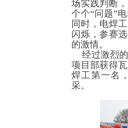
场实践判断，
个个“问题”
同时，电焊工
闪烁，参赛选
的激情。
经过激烈
项目部获得瓦
焊工第一名
采。