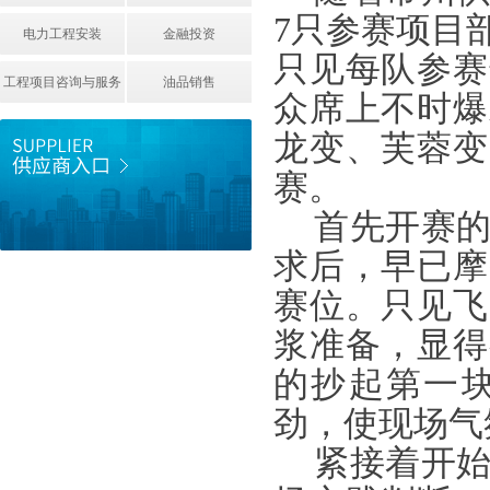
7只参赛项目
电力工程安装
金融投资
只见每队参赛
工程项目咨询与服务
油品销售
众席上不时爆
龙变、芙蓉变
赛。
首先开赛
求后，早已摩
赛位。只见飞
浆准备，显得
的抄起第一
劲，使现场气
紧接着开