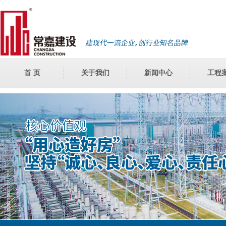
首 页
关于我们
新闻中心
工程