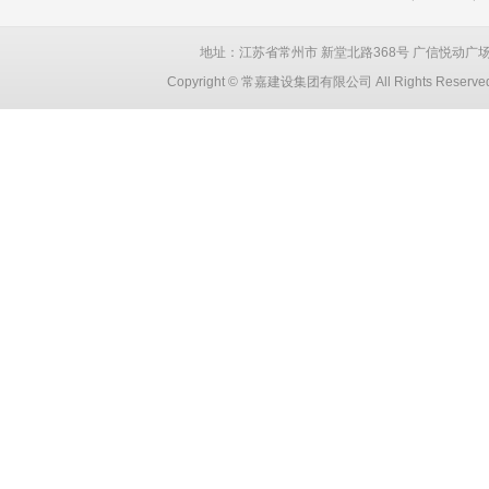
地址：江苏省常州市 新堂北路368号 广信悦动广场 创智大厦
Copyright © 常嘉建设集团有限公司 All Rights Reser