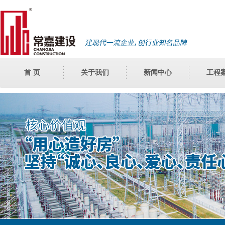
首 页
关于我们
新闻中心
工程