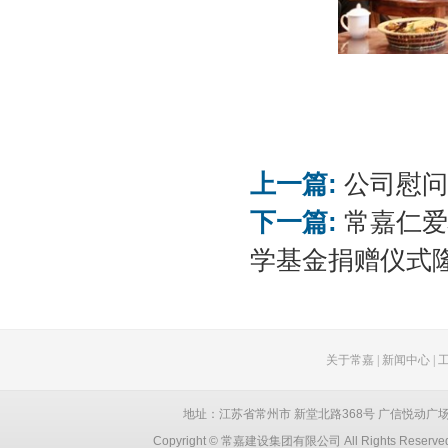
上一篇:
公司慰问
下一篇:
常嘉仁爱
学基金捐赠仪式
关于常嘉
|
新闻中心
|
地址：江苏省常州市 新堂北路368号 广信悦动广场 创智大厦
Copyright © 常嘉建设集团有限公司 All Rights Reser