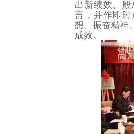
出新绩效。殷
言，并作即时
想、振奋精神
成效。