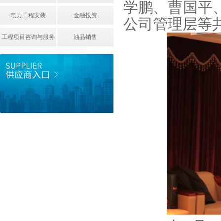
学鹏、曹国平
电力工程安装
金融投资
公司管理层等
工程项目咨询与服务
油品销售