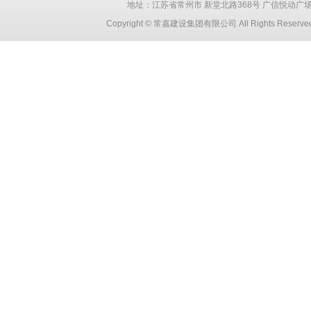
地址：江苏省常州市 新堂北路368号 广信悦动广场 创智大厦
Copyright © 常嘉建设集团有限公司 All Rights Reser